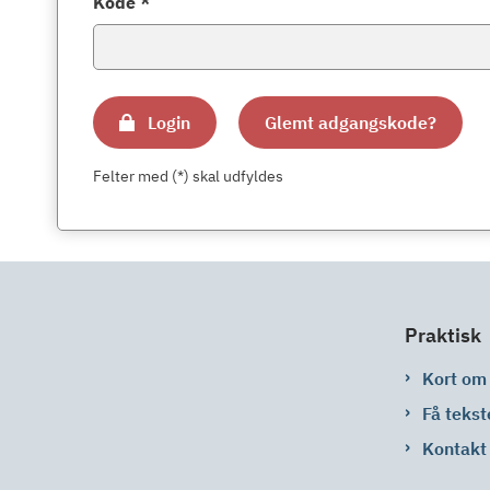
Kode *
Login
Glemt adgangskode?
Felter med (*) skal udfyldes
Praktisk
Kort om
Få tekst
Kontakt