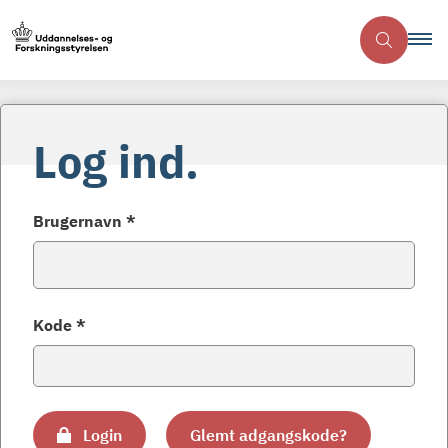
Log ind.
Brugernavn *
Kode *
Login
Glemt adgangskode?