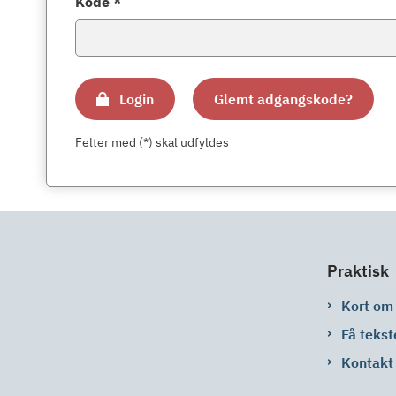
Kode *
Login
Glemt adgangskode?
Felter med (*) skal udfyldes
Praktisk
Kort om
Få tekst
Kontakt