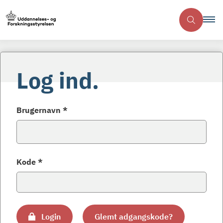
Log ind.
Brugernavn *
Kode *
Login
Glemt adgangskode?