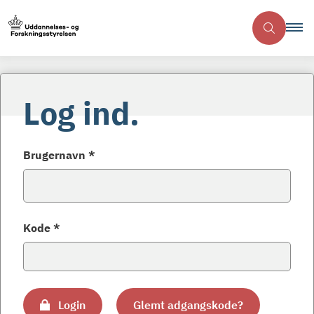
Log ind.
Brugernavn *
Kode *
Login
Glemt adgangskode?