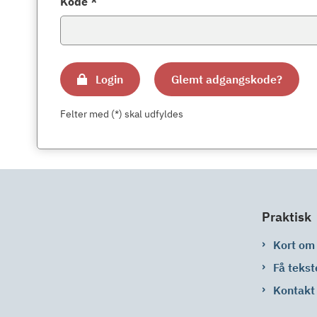
Kode *
Login
Glemt adgangskode?
Felter med (*) skal udfyldes
Praktisk
Kort om
Få tekst
Kontakt