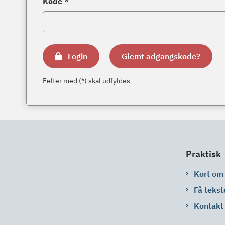
Kode *
Login
Glemt adgangskode?
Felter med (*) skal udfyldes
Praktisk
Kort om
Få tekst
Kontakt