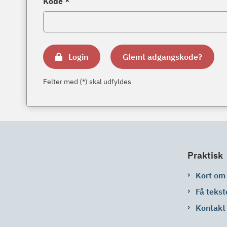
Kode *
Login
Glemt adgangskode?
Felter med (*) skal udfyldes
Praktisk
Kort om
Få tekst
Kontakt