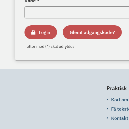
Kode *
Login
Glemt adgangskode?
Felter med (*) skal udfyldes
Praktisk
Kort om
Få tekst
Kontakt