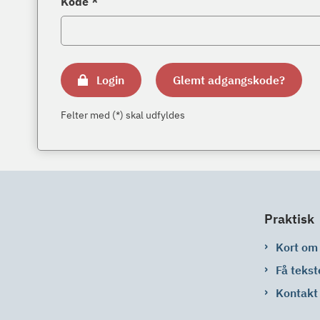
Kode *
Login
Glemt adgangskode?
Felter med (*) skal udfyldes
Praktisk
Kort om
Få tekst
Kontakt