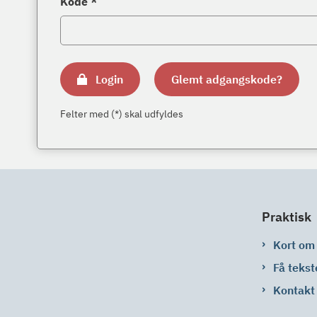
Kode *
Login
Glemt adgangskode?
Felter med (*) skal udfyldes
Praktisk
Kort om
Få tekst
Kontakt