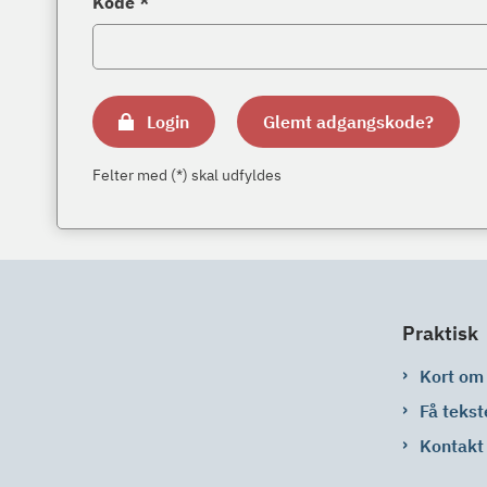
Kode *
Login
Glemt adgangskode?
Felter med (*) skal udfyldes
Praktisk
Kort om
Få tekst
Kontakt