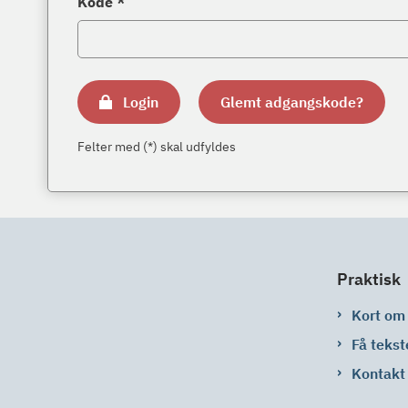
Kode *
Login
Glemt adgangskode?
Felter med (*) skal udfyldes
Praktisk
Kort om
Få tekst
Kontakt