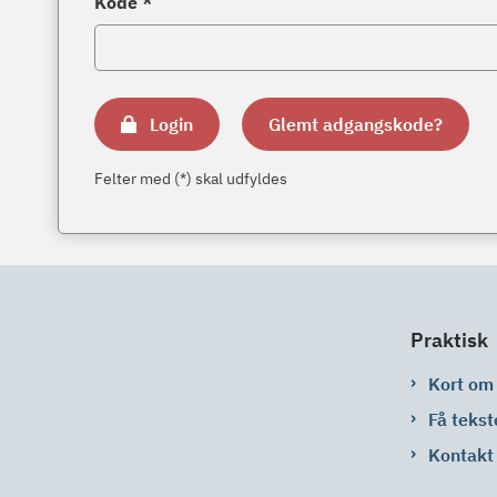
Kode *
Login
Glemt adgangskode?
Felter med (*) skal udfyldes
Praktisk
Kort om
Få tekst
Kontakt