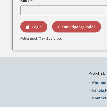
Kode *
Login
Glemt adgangskode?
Felter med (*) skal udfyldes
Praktisk
Kort om
Få tekst
Kontakt