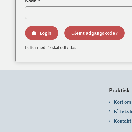
Kode *
Login
Glemt adgangskode?
Felter med (*) skal udfyldes
Praktisk
Kort om
Få tekst
Kontakt