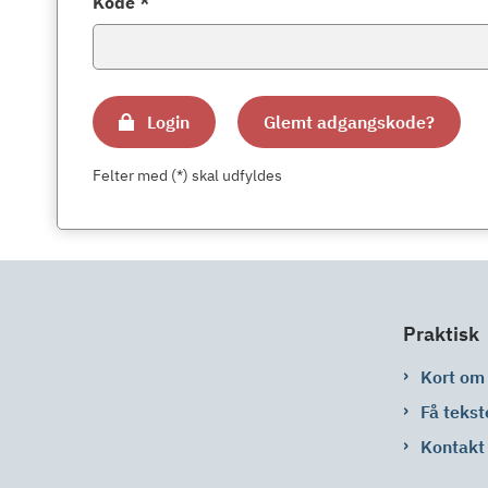
Kode *
Login
Glemt adgangskode?
Felter med (*) skal udfyldes
Praktisk
Kort om
Få tekst
Kontakt