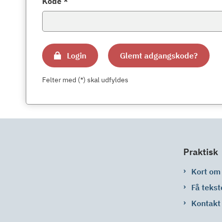
Kode *
Login
Glemt adgangskode?
Felter med (*) skal udfyldes
Praktisk
Kort om
Få tekst
Kontakt