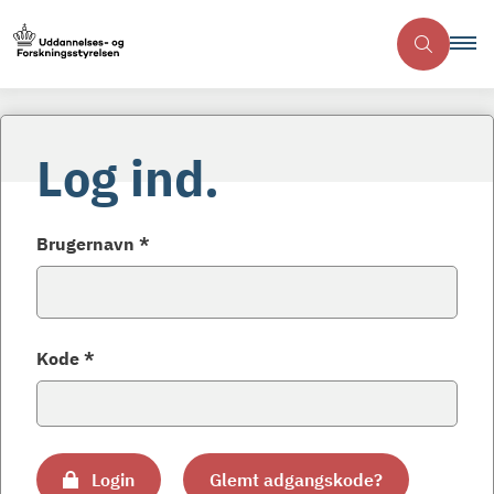
Log ind.
Brugernavn *
Kode *
Login
Glemt adgangskode?