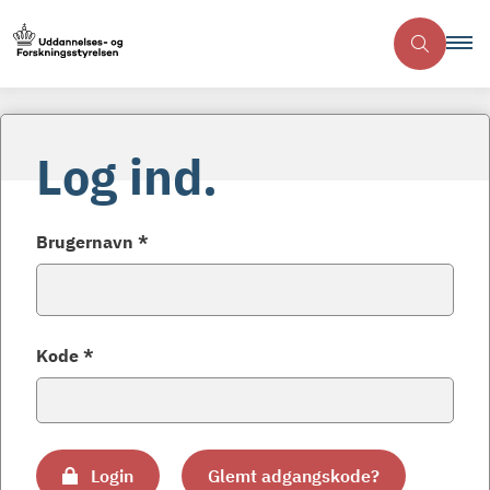
Log ind.
Brugernavn *
Kode *
Login
Glemt adgangskode?