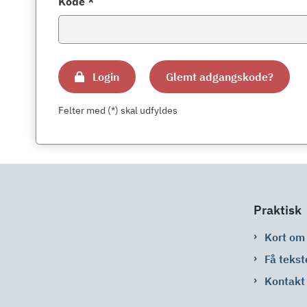
Kode *
Login
Glemt adgangskode?
Felter med (*) skal udfyldes
Praktisk
Kort om
Få tekst
Kontakt