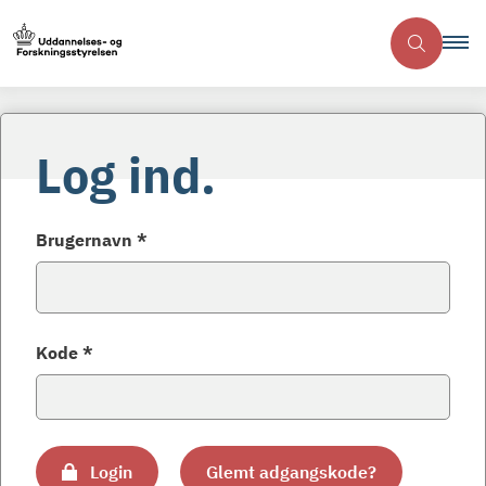
Log ind.
Brugernavn *
Kode *
Login
Glemt adgangskode?