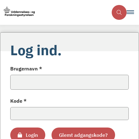
Log ind.
Brugernavn *
Kode *
Login
Glemt adgangskode?