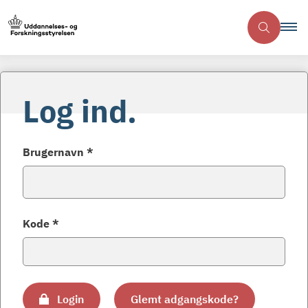
Log ind.
Brugernavn *
Kode *
Login
Glemt adgangskode?