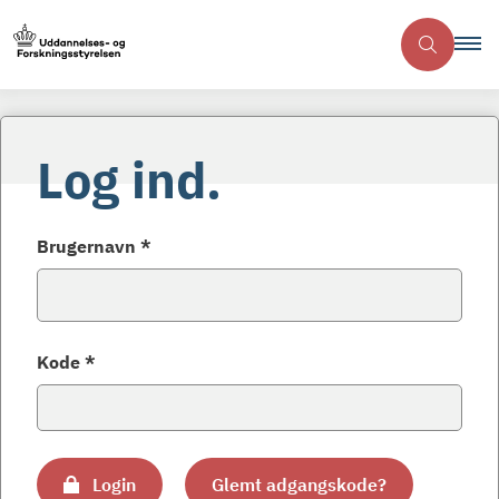
Log ind.
Brugernavn *
Kode *
Login
Glemt adgangskode?