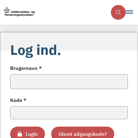
Log ind.
Brugernavn *
Kode *
Login
Glemt adgangskode?