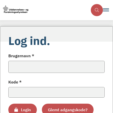
Log ind.
Brugernavn *
Kode *
Login
Glemt adgangskode?