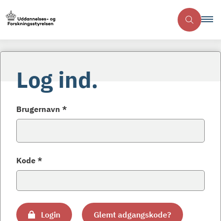
Log ind.
Brugernavn *
Kode *
Login
Glemt adgangskode?